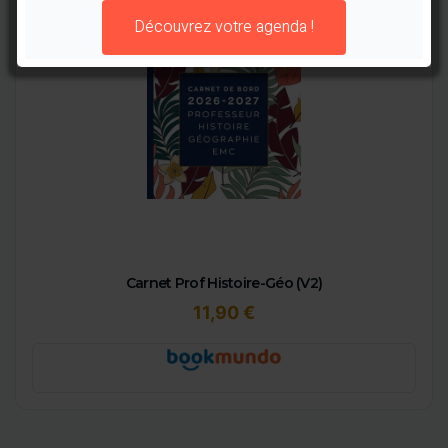
Découvrez votre agenda !
Carnet Prof Histoire-Géo (V2)
11,90 €