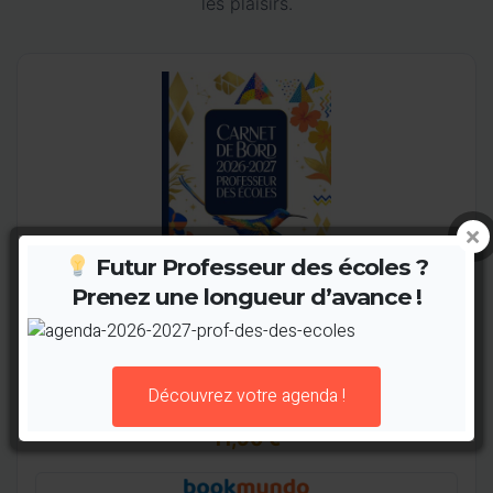
les plaisirs.
Futur Professeur des écoles ?
Prenez une longueur d’avance !
Découvrez votre agenda !
Carnet Prof des écoles (V1)
11,90 €