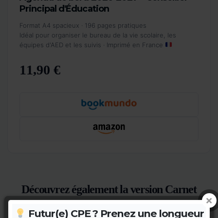
Principal d'Éducation
Format A4 spacieux · 196 pages pratiques
Idéal pour organiser le bureau de la vie scolaire, les
équipes d'AED et les suivis · Imprimé en France
11,90 €
Découvrez également la version Carnet
Une alternative de couverture graphique pour varier
Futur(e) CPE ? Prenez une longueur