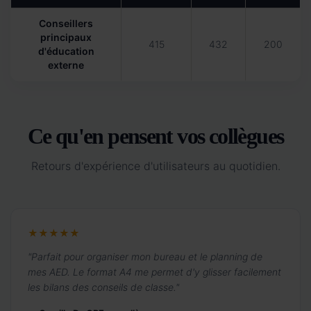
Conseillers
principaux
415
432
200
d'éducation
externe
Ce qu'en pensent vos collègues
Retours d'expérience d'utilisateurs au quotidien.
★★★★★
"Parfait pour organiser mon bureau et le planning de
mes AED. Le format A4 me permet d'y glisser facilement
les bilans des conseils de classe."