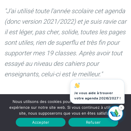
"J'ai utilisé toute l'année scolaire cet agenda
(donc version 2021/2022) et je suis ravie car
il est léger, pas cher, solide, toutes les pages
sont utiles, rien de superflu et très fin pour
supporter mes 19 classes. Après avoir tout
essayé au niveau des cahiers pour
enseignants, celui-ci est le meilleur."
Je vous aide à trouver
votre agenda 2026/2027 !
Nous utilisons des cookies pour vous garantir la meilleure
×
expérience sur notre site web. Si vous continuez à utiliser ce
site, nous supposerons que vous en êtes satisfait.
Découvrez toutes les collections sur les autres sites
Accepter
Refuser