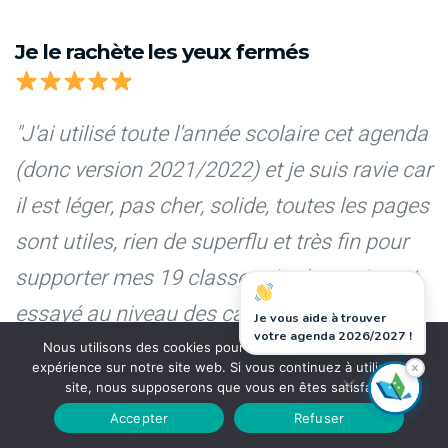
Je le rachète les yeux fermés
"J'ai utilisé toute l'année scolaire cet agenda
(donc version 2021/2022) et je suis ravie car
il est léger, pas cher, solide, toutes les pages
sont utiles, rien de superflu et très fin pour
supporter mes 19 classes. Après avoir tout
essayé au niveau des cahiers pour
Je vous aide à trouver
votre agenda 2026/2027 !
enseignants, celui-ci est le meilleur."
Nous utilisons des cookies pour vous garantir la meilleure
×
expérience sur notre site web. Si vous continuez à utiliser ce
site, nous supposerons que vous en êtes satisfait.
Accepter
Refuser