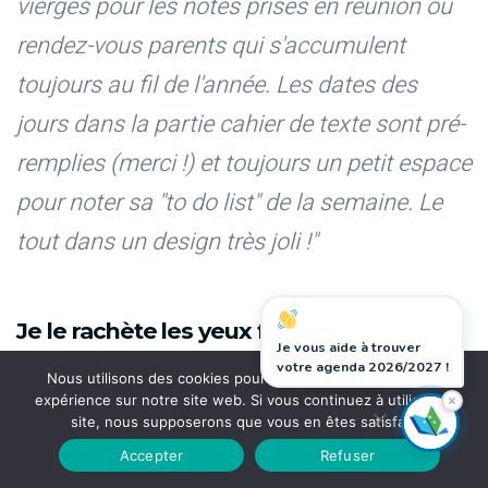
vierges pour les notes prises en réunion ou
rendez-vous parents qui s'accumulent
toujours au fil de l'année. Les dates des
jours dans la partie cahier de texte sont pré-
remplies (merci !) et toujours un petit espace
pour noter sa "to do list" de la semaine. Le
tout dans un design très joli !"
Je le rachète les yeux fermés
Je vous aide à trouver
votre agenda 2026/2027 !
Nous utilisons des cookies pour vous garantir la meilleure
×
expérience sur notre site web. Si vous continuez à utiliser ce
"J'ai utilisé toute l'année scolaire cet agenda
site, nous supposerons que vous en êtes satisfait.
(donc version 2021/2022) et je suis ravie car
Accepter
Refuser