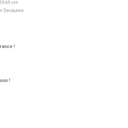
 29.69 cm
er Devaureix
rance !
son !