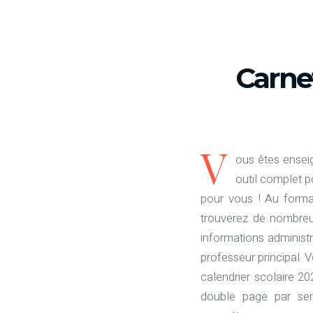
Carne
V
ous êtes ensei
outil complet p
pour vous ! Au forma
trouverez de nombreu
informations administ
professeur principal.
calendrier scolaire 2
double page par se